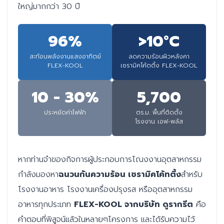
ใหญ่มากกว่า 30 ปี
96%
>10°C
สะท้อนพลังงานแสงอาทิตย์
ลดความร้อนผิวหลังคา
FLEX-KOOL
เซรามิคโค้ตติ้ง FLEX-KOOL
10 - 30%
5,700
ประหยัดค่าไฟฟ้า
ตร.ม. พื้นที่ติดตั้ง
โรงงาน เอฟ-พลัส
หากท่านจำของกิจการผู้ประกอบการโณงงานอุตสาหกรรม
กำลังมองหา
ฉนวนกันความร้อน เซรามิคโค้ทติ้ง
สำหรับ
โรงงานอาหาร โรงงานเครื่องปรุงรส หรืออุตสาหกรรม
อาหารทุกประเภท
FLEX-KOOL จากบริษัท ดูรากรีต
คือ
คำตอบที่พิสูจน์แล้วในหลายๆโครงการ และได้รับความไว้