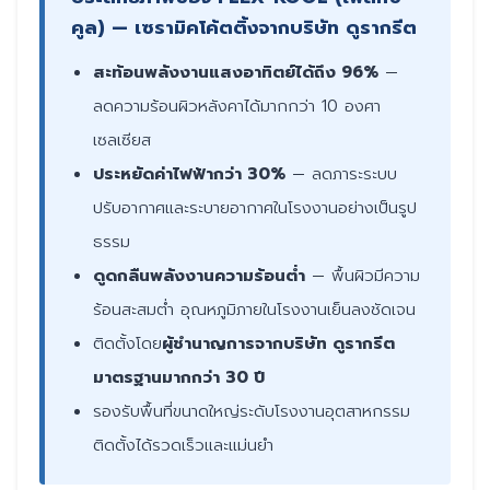
คูล) — เซรามิคโค้ตติ้งจากบริษัท ดูรากรีต
สะท้อนพลังงานแสงอาทิตย์ได้ถึง 96%
—
ลดความร้อนผิวหลังคาได้มากกว่า 10 องศา
เซลเซียส
ประหยัดค่าไฟฟ้ากว่า 30%
— ลดภาระระบบ
ปรับอากาศและระบายอากาศในโรงงานอย่างเป็นรูป
ธรรม
ดูดกลืนพลังงานความร้อนต่ำ
— พื้นผิวมีความ
ร้อนสะสมต่ำ อุณหภูมิภายในโรงงานเย็นลงชัดเจน
ติดตั้งโดย
ผู้ชำนาญการจากบริษัท ดูรากรีต
มาตรฐานมากกว่า 30 ปี
รองรับพื้นที่ขนาดใหญ่ระดับโรงงานอุตสาหกรรม
ติดตั้งได้รวดเร็วและแม่นยำ