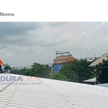
ี
ณีโรงงาน