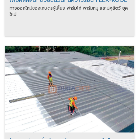
เพิ่มผลผลิต! ด้วยฉนวนกันความร้อน FLEX-KOOL
ทางออกใหม่ของเกษตรผู้เลี้ยง ฟาร์มไก่ ฟาร์มหมู และปศุสัตว์ ยุค
ใหม่