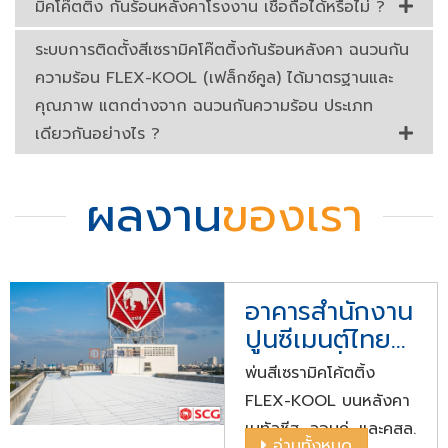
มิคโค๊ตติ้ง กันร้อนหลังคาโรงงาน เชื่อถือได้หรือไม่ ?
ระบบการติดตั้งสีเซรามิคโค๊ตติ้งกันร้อนหลังคา ฉนวนกัน
ความร้อน FLEX-KOOL (เฟล็กซ์คูล) ได้มาตรฐานและ
คุณภาพ แตกต่างจาก ฉนวนกันความร้อน ประเภท
เดียวกันอย่างไร ?
ผลงาน
ของเรา
อาคารสำนักงาน
ปูนซีเมนต์ไทย
เขตบางซื่อ
พ่นสีเซรามิคโค้ตติ้ง
FLEX-KOOL บนหลังคา
เมทัลชีส, ลอนคู่, และคสล.
อ่านทั้งหมด