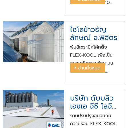
บนอาคารเก่ากว่า 10
อาคาร พื้นที่รวม 30,000
ตร.ม.
ไซโลข้าวธัญ
ลักษณ์ จ.พิจิตร
พ่นสีเซรามิคโค้ทติ้ง
FLEX-KOOL เพื่อเป็น
ฉนวนกันความร้อน บน
อ่านทั้งหมด
ไซโลขนาดเส้นผ่าน
ศูนย์กลาง 32 เมตร สูง
30 เมตร จำนวน 24 ใบ
บริษัท ดับบลิว
เอชเอ จีซี โลจิ
สติกส์ จำกัด
งานปรับปรุงฉนวนกัน
ความร้อน FLEX-KOOL