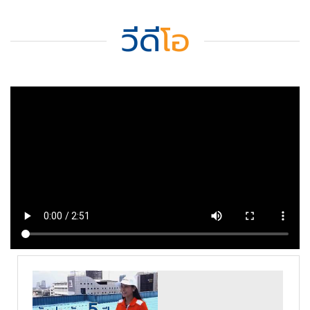
วีดี
โอ