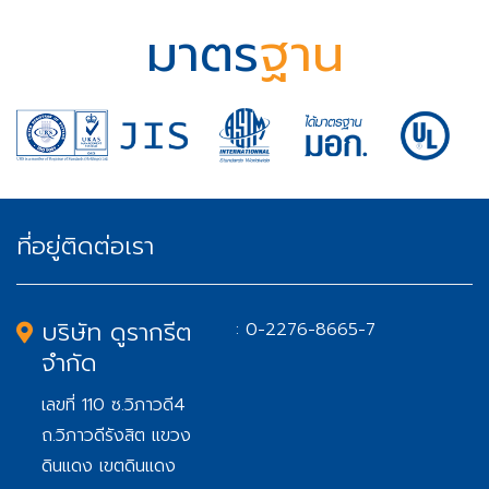
สะท้อนความร้อน FLEX-
KOOL (เฟล็กซ์คูล) เซรา
มาตร
ฐาน
มิคโค๊ตติ้ง
งานพ่นฉนวนกัน
ความร้อน
P.U.FOAM
ที่อยู่ติดต่อเรา
บริษัท ดูรากรีต
: 0-2276-8665-7
จำกัด
เลขที่ 110 ซ.วิภาวดี4
ถ.วิภาวดีรังสิต แขวง
ดินแดง เขตดินแดง